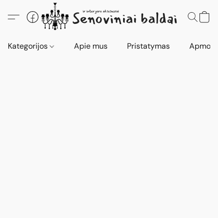
Kategorijos
Apie mus
Pristatymas
Apmokė