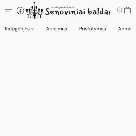
Kategorijos
Apie mus
Pristatymas
Apmokė