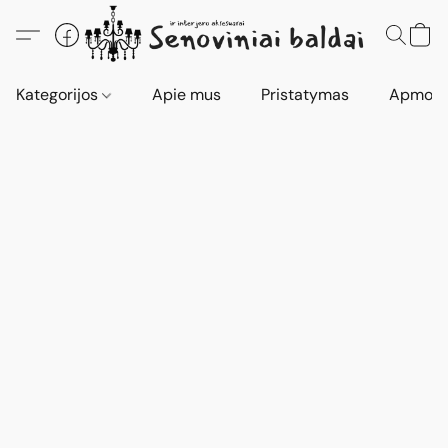
Kategorijos
Apie mus
Pristatymas
Apmokė