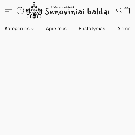
Kategorijos
Apie mus
Pristatymas
Apmokė