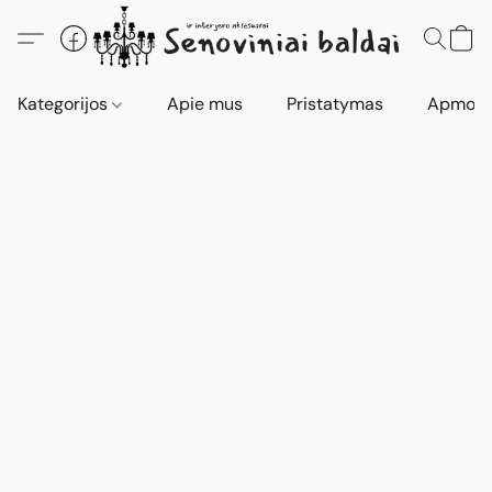
Kategorijos
Apie mus
Pristatymas
Apmokė