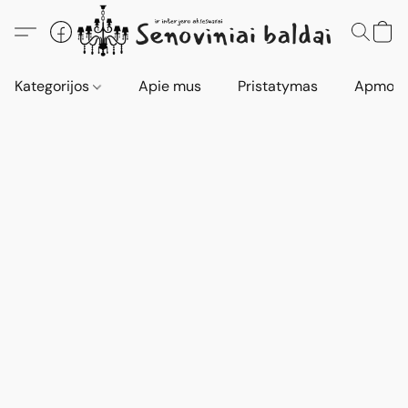
Kategorijos
Apie mus
Pristatymas
Apmokė