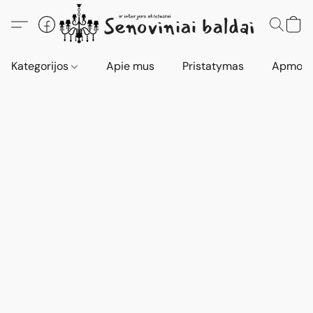
Kategorijos
Apie mus
Pristatymas
Apmokė