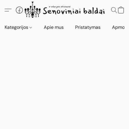
Kategorijos
Apie mus
Pristatymas
Apmokė