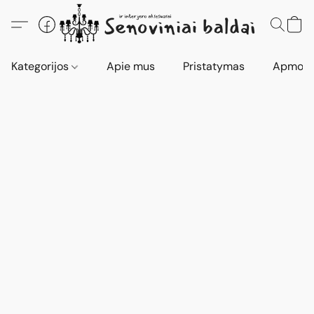
Kategorijos
Apie mus
Pristatymas
Apmokė