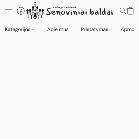
Kategorijos
Apie mus
Pristatymas
Apmokė