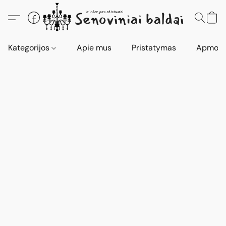
Kategorijos
Apie mus
Pristatymas
Apmokė