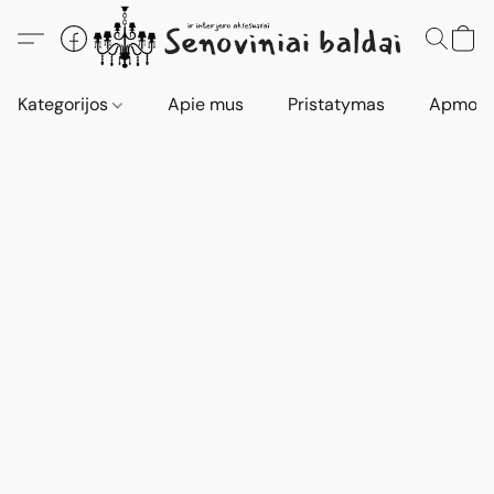
Kategorijos
Apie mus
Pristatymas
Apmokė