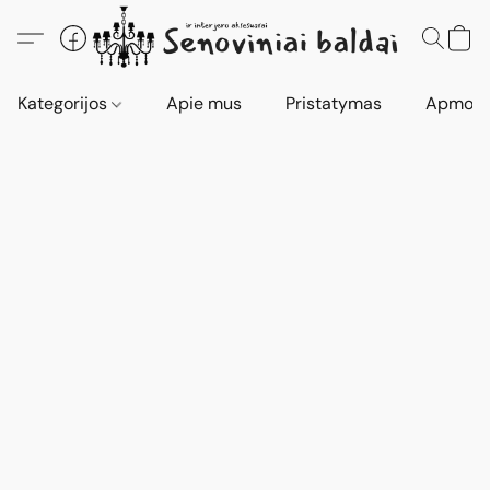
Kategorijos
Apie mus
Pristatymas
Apmokė