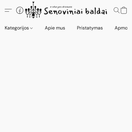
Kategorijos
Apie mus
Pristatymas
Apmokė