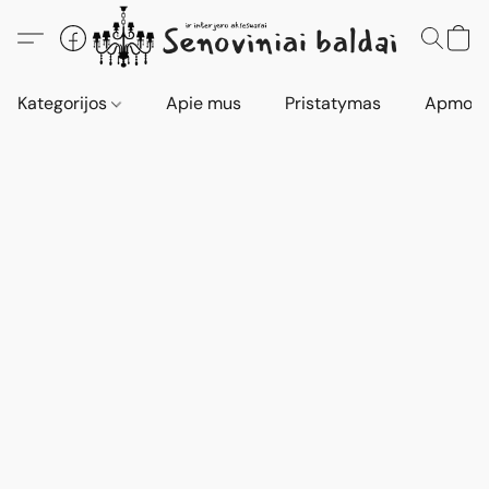
Kategorijos
Apie mus
Pristatymas
Apmokė