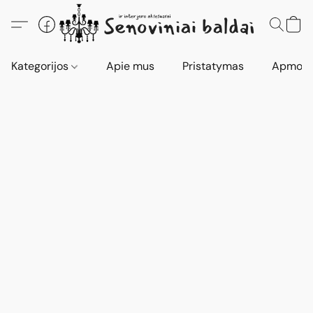
Kategorijos
Apie mus
Pristatymas
Apmokė