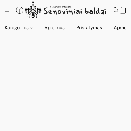
Kategorijos
Apie mus
Pristatymas
Apmokė