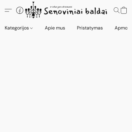
Kategorijos
Apie mus
Pristatymas
Apmokė