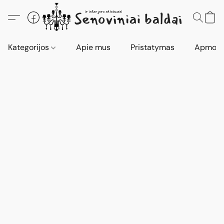
Kategorijos
Apie mus
Pristatymas
Apmokė