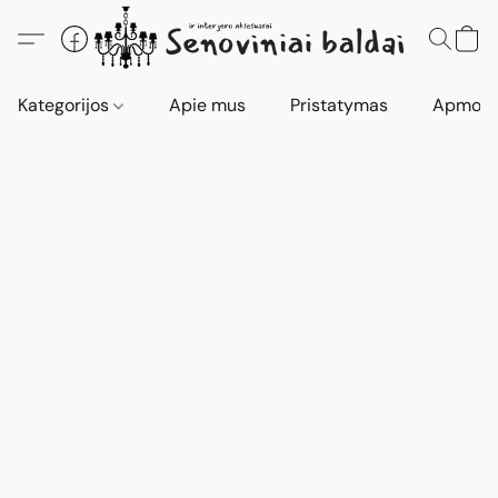
Kategorijos
Apie mus
Pristatymas
Apmokė