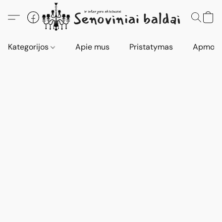
Kategorijos
Apie mus
Pristatymas
Apmokė