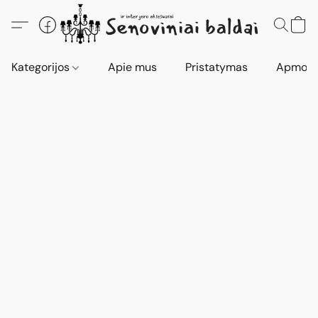
Kategorijos
Apie mus
Pristatymas
Apmokė