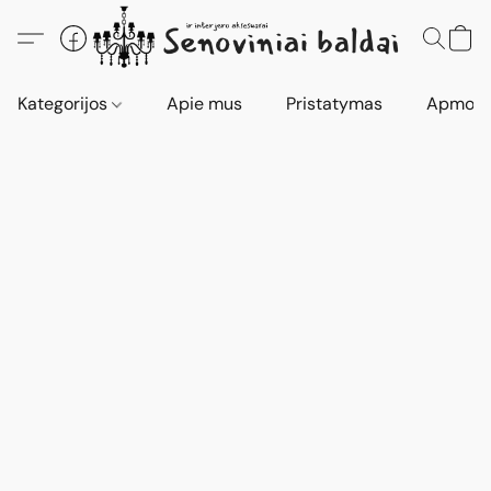
Kategorijos
Apie mus
Pristatymas
Apmokė