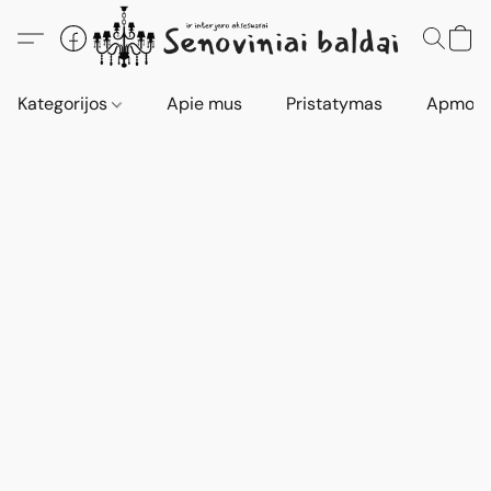
Kategorijos
Apie mus
Pristatymas
Apmokė