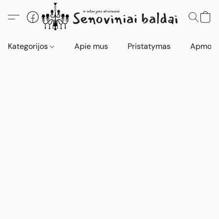
Kategorijos
Apie mus
Pristatymas
Apmokė