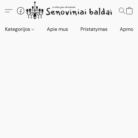
Kategorijos
Apie mus
Pristatymas
Apmokė