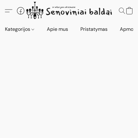
Kategorijos
Apie mus
Pristatymas
Apmokė