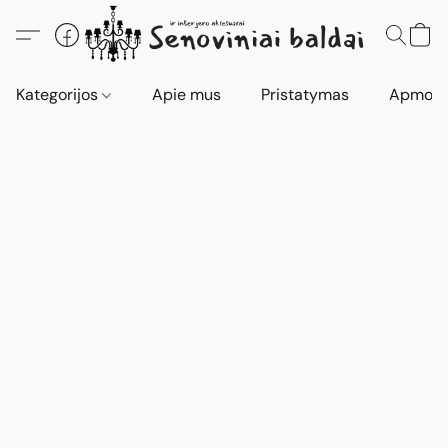
Kategorijos
Apie mus
Pristatymas
Apmokė