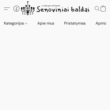
Kategorijos
Apie mus
Pristatymas
Apmokė