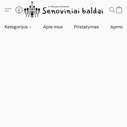
Kategorijos
Apie mus
Pristatymas
Apmokė