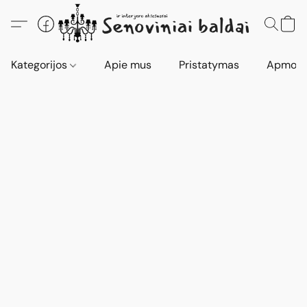
Kategorijos
Apie mus
Pristatymas
Apmokė