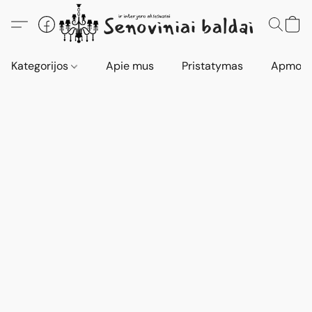
Kategorijos
Apie mus
Pristatymas
Apmokė