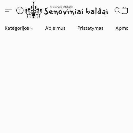
Kategorijos
Apie mus
Pristatymas
Apmokė