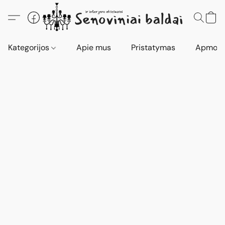
Kategorijos
Apie mus
Pristatymas
Apmokė