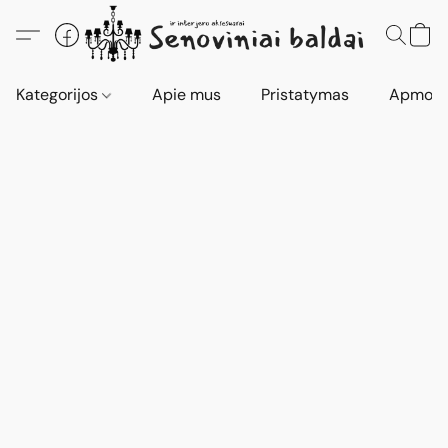
Kategorijos
Apie mus
Pristatymas
Apmokė