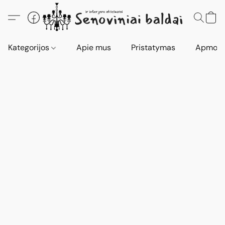
Kategorijos
Apie mus
Pristatymas
Apmokė