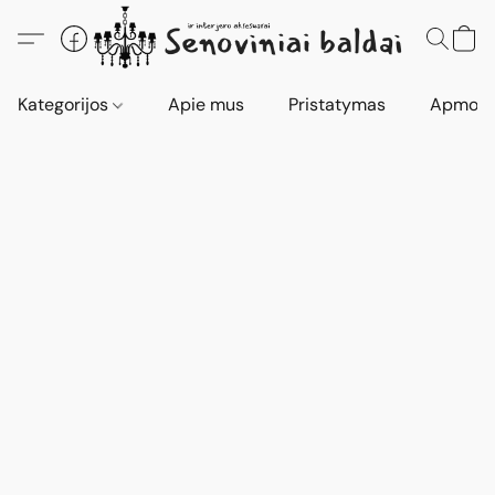
Kategorijos
Apie mus
Pristatymas
Apmokė