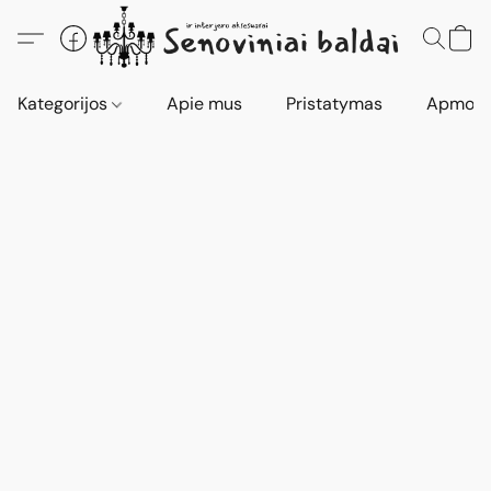
Kategorijos
Apie mus
Pristatymas
Apmokė