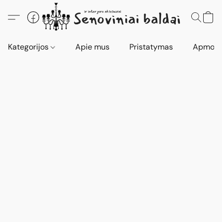
Kategorijos
Apie mus
Pristatymas
Apmokė