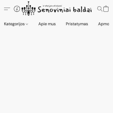
Kategorijos
Apie mus
Pristatymas
Apmokė