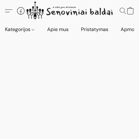
Kategorijos
Apie mus
Pristatymas
Apmokė