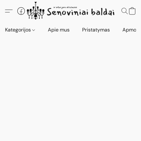
Kategorijos
Apie mus
Pristatymas
Apmokė