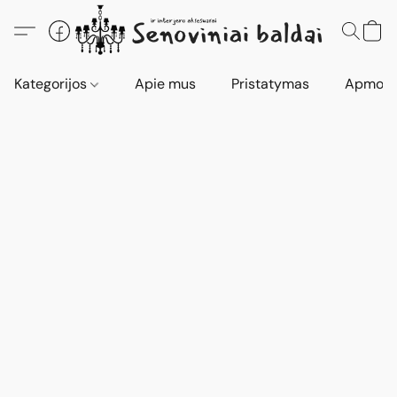
Kategorijos
Apie mus
Pristatymas
Apmokė