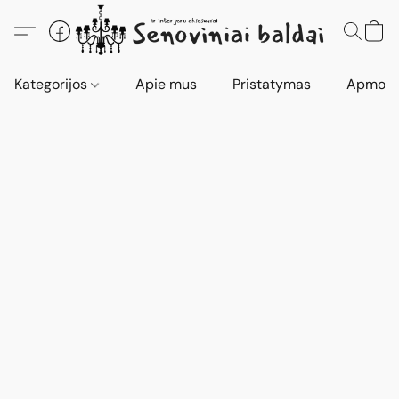
Kategorijos
Apie mus
Pristatymas
Apmokė