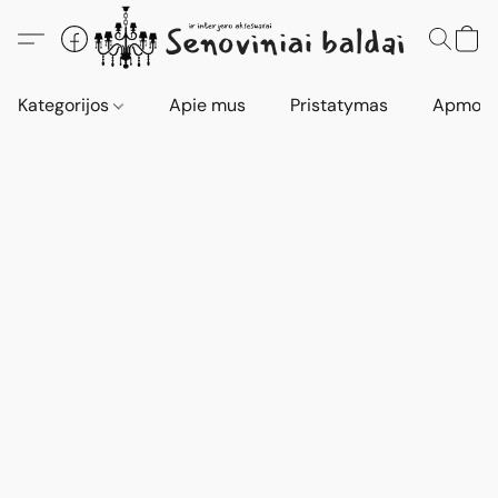
Kategorijos
Apie mus
Pristatymas
Apmokė