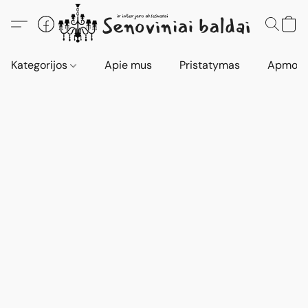
Kategorijos
Apie mus
Pristatymas
Apmokė