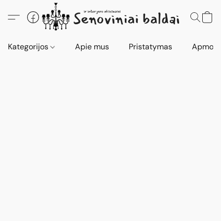
Kategorijos
Apie mus
Pristatymas
Apmokė