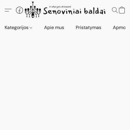
Kategorijos
Apie mus
Pristatymas
Apmokė