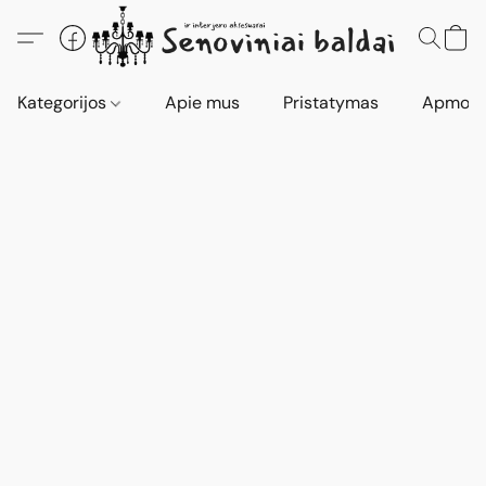
Kategorijos
Apie mus
Pristatymas
Apmokė