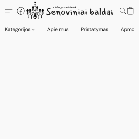
Kategorijos
Apie mus
Pristatymas
Apmokė